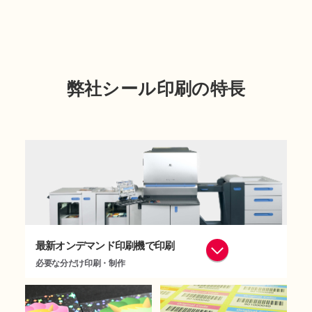
弊社シール印刷の特長
最新オンデマンド印刷機で印刷
必要な分だけ印刷・制作
「多種類かつ、それぞれ必要枚数が種類に違う」といった案件でも、弊社のオンデマンド印刷サービスなら、小ロットからでも提供できます。デザインや種類が多い印刷物も、種類毎に必要な分だけ印刷・制作するので無駄が発生しません。