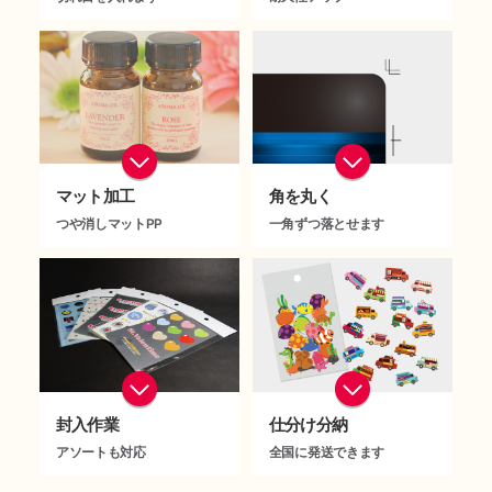
剥がしやすい様に、シールやシールの台紙部分に切り込みを入れる加工を施します。方向や位置指定も承ります。
光沢を出し、強度も増します。100枚までは基本料。以降は枚別価格にて承ります。
マット加工
角を丸く
つや消しマットPP
一角ずつ落とせます
表面や両面にポリプロピレンのフィルムを圧着させます。クリアPPもしくはマットPP、厚み等、選べます。
印刷物の角を丸くカットします。型を使わずに一角ずつ落とします。
封入作業
仕分け分納
アソートも対応
全国に発送できます
支給、もしくは市販のOPP袋に、ご指定枚数をセットしていきます。各種類も2枚ずつといった指定も承ります。
複数の送り先への仕分け個別配送や、荷主変更が可能です。