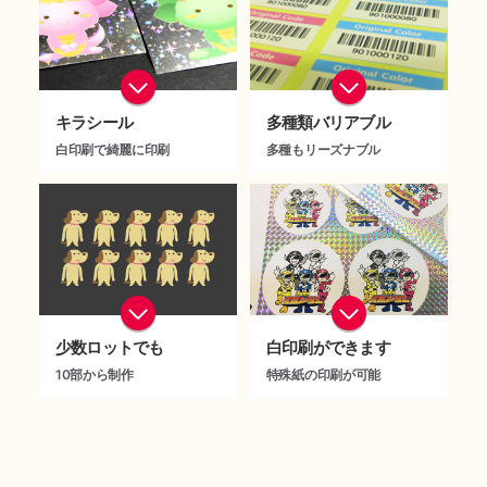
キラシール
多種類バリアブル
白印刷で綺麗に印刷
多種もリーズナブル
クリア素材や、キラ・ホログラムといった特殊紙でも、白印刷でクッキリ綺麗に制作。多種でも必要な数だけ印刷、作成できますので、無駄な費用を抑えられます。
少量多品種印刷。 デザイン数に関わらず、1案件の合計印刷枚数でお見積りいたします。デザイン毎に必要な枚数が違っていても、必要な分だけ無駄なく印刷いたします。
少数ロットでも
白印刷ができます
10部から制作
特殊紙の印刷が可能
お客様のニーズに合わせた極小生産。多種類でも10部から対応可能です。ご相談ください。
小・中ロットでも白印刷が可能です。キラ・ホログラム・透明シール、透明フィルム等で透けないように印刷する場合に重要な要素となっています。